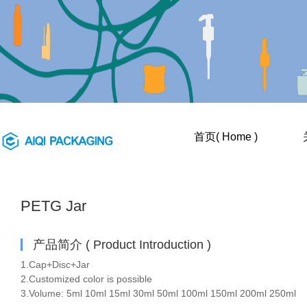
产品目录
首页( Home )
（PRODUCT
LIST）
PETG Jar
CASE
产品简介 ( Product Introduction )
首页
>
产品目录（Product List）
1.Cap+Disc+Jar

2.Customized color is possible

3.Volume: 5ml 10ml 15ml 30ml 50ml 100ml 150ml 200ml 250ml